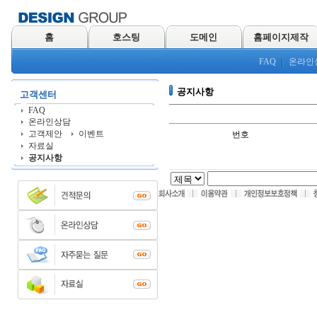
홈
호스팅
도메인
홈페이지제작
FAQ
온라인
공지사항
고객센터
FAQ
온라인상담
고객제안
이벤트
번호
자료실
공지사항