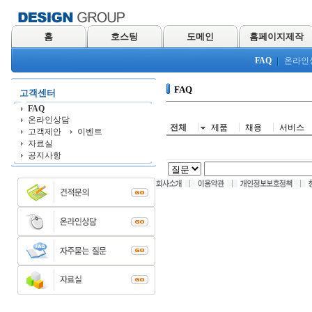
홈
호스팅
도메인
홈페이지제작
FAQ
온라인
FAQ
고객센터
FAQ
온라인상담
전체
제품
채용
서비스
고객제안
이벤트
자료실
공지사항