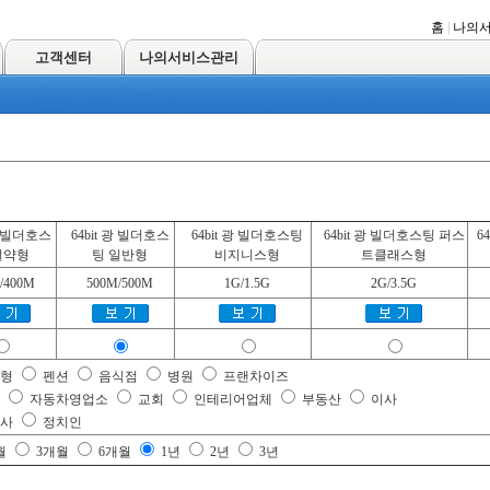
홈
|
나의
고객센터
나의서비스관리
 광 빌더호스
64bit 광 빌더호스
64bit 광 빌더호스팅
64bit 광 빌더호스팅 퍼스
6
절약형
팅 일반형
비지니스형
트클래스형
/400M
500M/500M
1G/1.5G
2G/3.5G
준형
펜션
음식점
병원
프랜차이즈
원
자동차영업소
교회
인테리어업체
부동산
이사
행사
정치인
월
3개월
6개월
1년
2년
3년