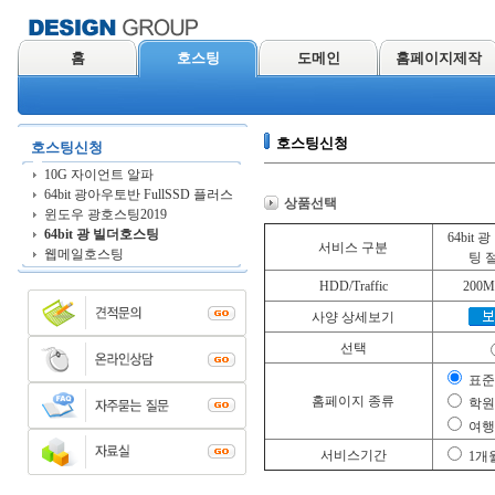
홈
호스팅
도메인
홈페이지제작
호스팅신청
호스팅신청
10G 자이언트 알파
64bit 광아우토반 FullSSD 플러스
상품선택
윈도우 광호스팅2019
64bit 광 빌더호스팅
64bit
서비스 구분
웹메일호스팅
팅 
HDD/Traffic
200M
사양 상세보기
선택
표
홈페이지 종류
학
여
서비스기간
1개