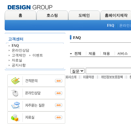
홈
호스팅
도메인
홈페이지제작
FAQ
온라인
FAQ
고객센터
FAQ
온라인상담
전체
제품
채용
서비스
고객제안
이벤트
자료실
공지사항